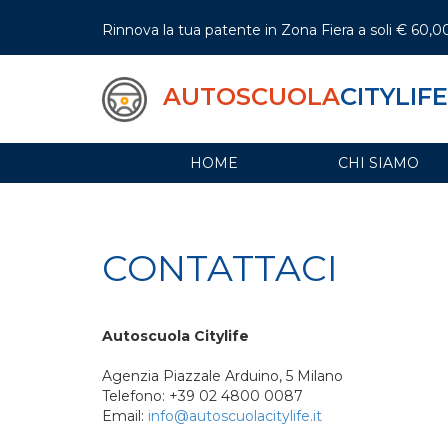
Rinnova la tua patente in Zona Fiera a soli € 60,0
AUTOSCUOLA
CITYLIFE
HOME
CHI SIAMO
CONTATTACI
Autoscuola Citylife
Agenzia Piazzale Arduino, 5 Milano
Telefono: +39 02 4800 0087
Email:
info@autoscuolacitylife.it