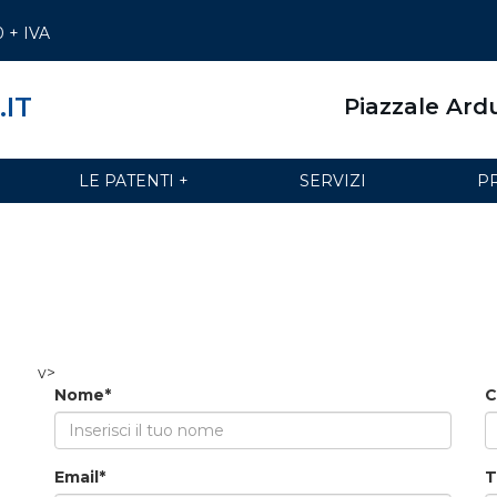
0 + IVA
.IT
Piazzale Ardu
LE PATENTI +
SERVIZI
P
v>
Nome*
C
Email*
T